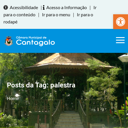
Acessibilidade
|
Acesso a Informação
|
Ir
Abrir a
para o conteúdo
|
Ir para o menu
|
Ir para o
rodapé
Posts da Tag:
palestra
Home