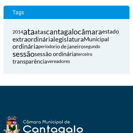
Tags
ata
cantagalo
câmara
atas
estado
2014
extraordinária
legislatura
Municipal
ordinária
rio de janeiro
período
segundo
sessão
sessão ordinária
terceiro
transparência
vereadores