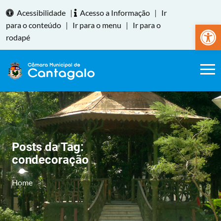
Acessibilidade
|
Acesso a Informação
|
Ir
Abrir a
para o conteúdo
|
Ir para o menu
|
Ir para o
rodapé
Posts da Tag:
condecoração
Home