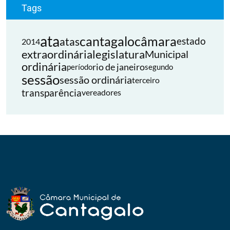
Tags
ata
cantagalo
câmara
atas
estado
2014
extraordinária
legislatura
Municipal
ordinária
rio de janeiro
período
segundo
sessão
sessão ordinária
terceiro
transparência
vereadores