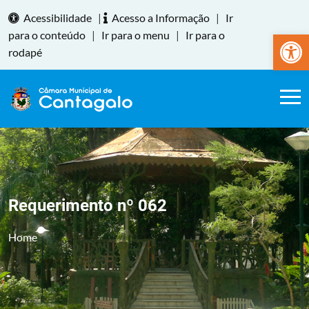
Acessibilidade
|
Acesso a Informação
|
Ir
Abrir a
para o conteúdo
|
Ir para o menu
|
Ir para o
rodapé
Requerimento nº 062
Home