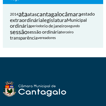
ata
cantagalo
câmara
atas
estado
2014
extraordinária
legislatura
Municipal
ordinária
rio de janeiro
período
segundo
sessão
sessão ordinária
terceiro
transparência
vereadores