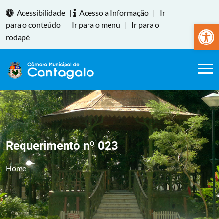
Acessibilidade
|
Acesso a Informação
|
Ir
Abrir a
para o conteúdo
|
Ir para o menu
|
Ir para o
rodapé
Requerimento nº 023
Home