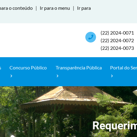
para o conteúdo
|
Ir para o menu
|
Ir para
(22) 2024-0071
(22) 2024-0072
(22) 2024-0073
s
Concurso Público
Transparência Pública
Portal do Se
Requerim