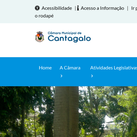
Acessibilidade
|
Acesso a Informação
|
Ir 
o rodapé
Home
A Câmara
Atividades Legislativa