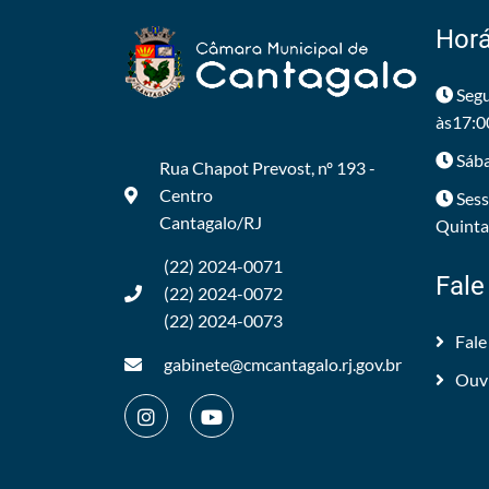
Horá
Segu
às17:0
Sába
Rua Chapot Prevost, nº 193 -
Centro
Sess
Cantagalo/RJ
Quintas
(22) 2024-0071
Fale
(22) 2024-0072
(22) 2024-0073
Fale
gabinete@cmcantagalo.rj.gov.br
Ouv