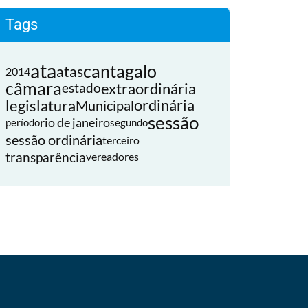
Tags
ata
cantagalo
atas
2014
câmara
extraordinária
estado
legislatura
ordinária
Municipal
sessão
rio de janeiro
período
segundo
sessão ordinária
terceiro
transparência
vereadores