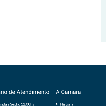
rio de Atendimento
A Câmara
nda a Sexta: 12:00hs
História