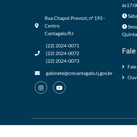
às17:0
Sába
Rua Chapot Prevost, nº 193 -
Centro
Sess
Cantagalo/RJ
Quintas
(22) 2024-0071
Fale
(22) 2024-0072
(22) 2024-0073
Fale
gabinete@cmcantagalo.rj.gov.br
Ouv
©2012/2026 -
Câmara Municipal de Cantagalo
.