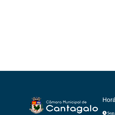
Horá
Segu