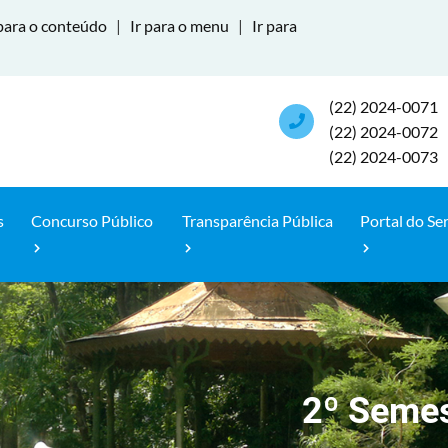
para o conteúdo
|
Ir para o menu
|
Ir para
(22) 2024-0071
(22) 2024-0072
(22) 2024-0073
s
Concurso Público
Transparência Pública
Portal do Se
2º Semes