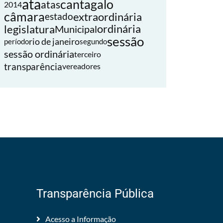
ata
cantagalo
atas
2014
câmara
extraordinária
estado
legislatura
ordinária
Municipal
sessão
rio de janeiro
período
segundo
sessão ordinária
terceiro
transparência
vereadores
Transparência Pública
Acesso a Informação