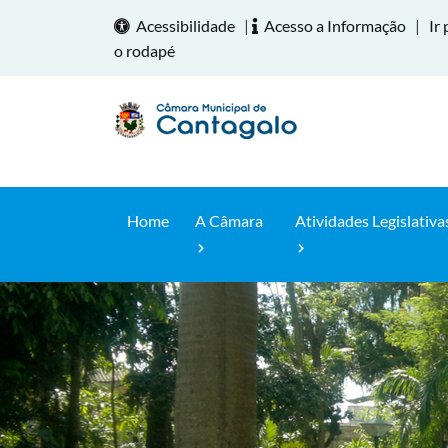
Acessibilidade
|
Acesso a Informação
|
Ir 
o rodapé
Home
A Câmara
Atividades Legislativa