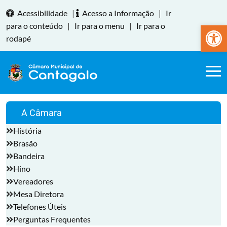
Acessibilidade
|
Acesso a Informação
|
Ir
Abrir a
para o conteúdo
|
Ir para o menu
|
Ir para o
rodapé
A Câmara
História
Brasão
Bandeira
Hino
Vereadores
Mesa Diretora
Telefones Úteis
Perguntas Frequentes