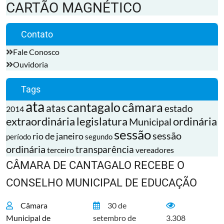
CARTÃO MAGNÉTICO
Contato
Fale Conosco
Ouvidoria
Tags
ata
cantagalo
câmara
atas
estado
2014
extraordinária
legislatura
ordinária
Municipal
sessão
sessão
rio de janeiro
período
segundo
ordinária
transparência
terceiro
vereadores
CÂMARA DE CANTAGALO RECEBE O
CONSELHO MUNICIPAL DE EDUCAÇÃO
Câmara
30 de
Municipal de
setembro de
3.308