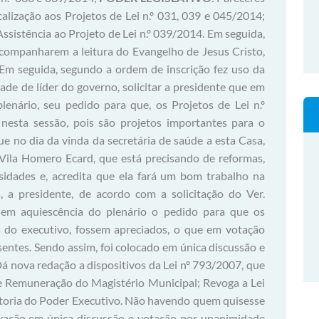
lização aos Projetos de Lei n.º 031, 039 e 045/2014;
sistência ao Projeto de Lei n.º 039/2014. Em seguida,
acompanharem a leitura do Evangelho de Jesus Cristo,
Em seguida, segundo a ordem de inscrição fez uso da
ade de líder do governo, solicitar a presidente que em
lenário, seu pedido para que, os Projetos de Lei n.º
esta sessão, pois são projetos importantes para o
e no dia da vinda da secretária de saúde a esta Casa,
Vila Homero Ecard, que está precisando de reformas,
sidades e, acredita que ela fará um bom trabalho na
, a presidente, de acordo com a solicitação do Ver.
 em aquiescência do plenário o pedido para que os
s do executivo, fossem apreciados, o que em votação
ntes. Sendo assim, foi colocado em única discussão e
Dá nova redação a dispositivos da Lei nº 793/2007, que
 e Remuneração do Magistério Municipal; Revoga a Lei
utoria do Poder Executivo. Não havendo quem quisesse
ovação em única discussão e votação por unanimidade