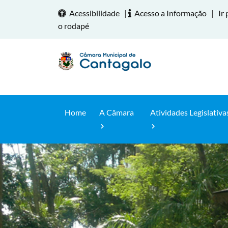
Acessibilidade
|
Acesso a Informação
|
Ir 
o rodapé
Home
A Câmara
Atividades Legislativa