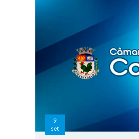
9
set