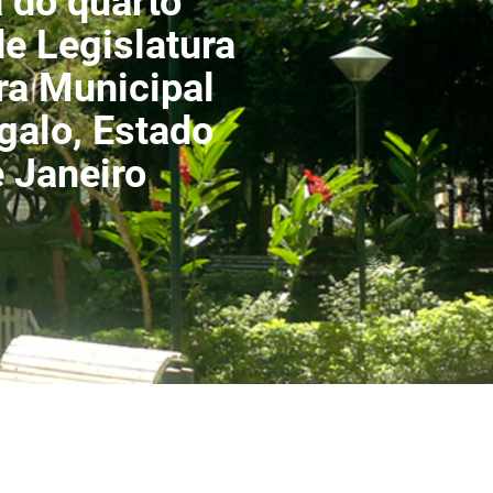
a do quarto
de Legislatura
a Municipal
galo, Estado
e Janeiro