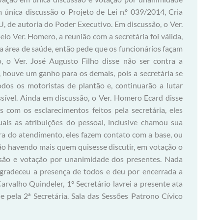
m única discussão o Projeto de Lei n.º 039/2014, Cria
, de autoria do Poder Executivo. Em discussão, o Ver.
lo Ver. Homero, a reunião com a secretária foi válida,
a área de saúde, então pede que os funcionários façam
o, o Ver. José Augusto Filho disse não ser contra a
a, houve um ganho para os demais, pois a secretária se
os os motoristas de plantão e, continuarão a lutar
ssível. Ainda em discussão, o Ver. Homero Ecard disse
 com os esclarecimentos feitos pela secretária, eles
ais as atribuições do pessoal, inclusive chamou sua
ra do atendimento, eles fazem contato com a base, ou
Não havendo mais quem quisesse discutir, em votação o
são e votação por unanimidade dos presentes. Nada
agradeceu a presença de todos e deu por encerrada a
arvalho Quindeler, 1º Secretário lavrei a presente ata
e pela 2ª Secretária. Sala das Sessões Patrono Cívico