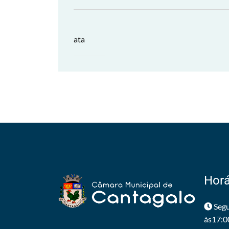
ata
Horá
Segu
às17:0