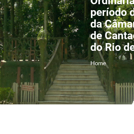
Ordinári
período 
da Câmar
de Canta
do Rio d
Home