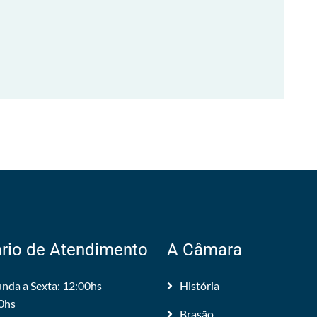
rio de Atendimento
A Câmara
nda a Sexta: 12:00hs
História
0hs
Brasão