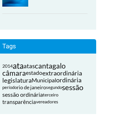
Tags
ata
cantagalo
atas
2014
câmara
extraordinária
estado
legislatura
ordinária
Municipal
sessão
rio de janeiro
período
segundo
sessão ordinária
terceiro
transparência
vereadores