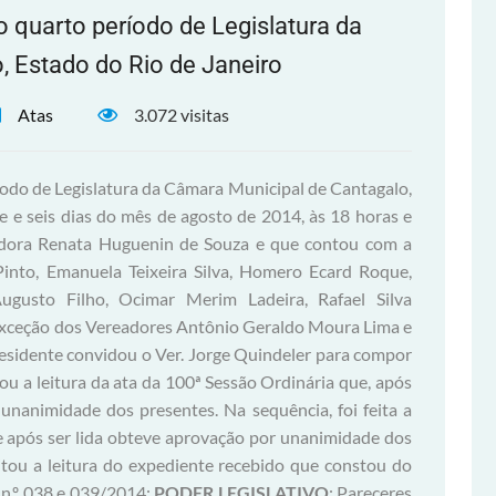
o quarto período de Legislatura da
, Estado do Rio de Janeiro
Atas
3.072 visitas
íodo de Legislatura da Câmara Municipal de Cantagalo,
te e seis dias do mês de agosto de 2014, às 18 horas e
eadora Renata Huguenin de Souza e que contou com a
into, Emanuela Teixeira Silva, Homero Ecard Roque,
ugusto Filho, Ocimar Merim Ladeira, Rafael Silva
 exceção dos Vereadores Antônio Geraldo Moura Lima e
Presidente convidou o Ver. Jorge Quindeler para compor
itou a leitura da ata da 100ª Sessão Ordinária que, após
unanimidade dos presentes. Na sequência, foi feita a
ue após ser lida obteve aprovação por unanimidade dos
citou a leitura do expediente recebido que constou do
n.º 038 e 039/2014;
PODER LEGISLATIVO
: Pareceres