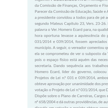
da Comissão de Finanças, Orçamento e Fisca
Parecer da Comissão de Educação, Saúde e As
a presidente convidou a todos para de pé 
segundo Mateus Capítulo 23, Vers. 23-26. 
palavra o Ver. Homero Ecard para, na qualid
hora oportuna levasse a aquiescência do p
031/2014 e 039/2014, fossem apreciados n
município. A seguir, o vereador comentou qu
ela se comprometeu de ver o subposto da 
pois o espaço físico está aquém das neces
secretaria. Dando sequência aos trabalhos
Homero Ecard, líder do governo, colocou
Projetos de Lei n.º 031 e 039/2014, ambo
obteve aprovação por unanimidade dos prese
votação o Projeto de Lei n.º 031/2014, que 
Dispõe sobre o Plano de Carreiras, Cargos
nº 658/2004 e dá outras providências, de a
discutir, em votação o projeto obteve apr