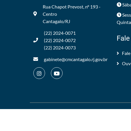
Sába
Rua Chapot Prevost, nº 193 -
Centro
Sess
Cantagalo/RJ
Quintas
(22) 2024-0071
Fale
(22) 2024-0072
(22) 2024-0073
Fale
gabinete@cmcantagalo.rj.gov.br
Ouv
©2012/2026 -
Câmara Municipal de Cantagalo
.