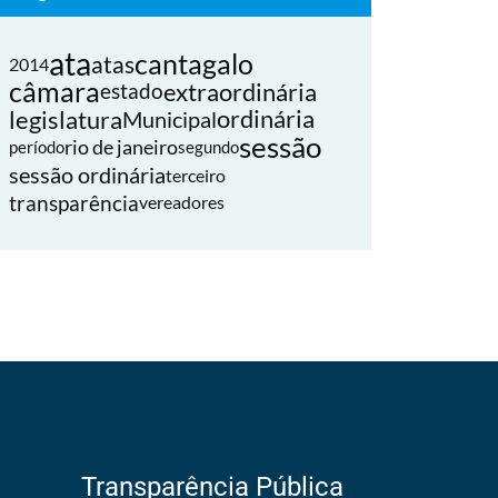
ata
cantagalo
atas
2014
câmara
extraordinária
estado
legislatura
ordinária
Municipal
sessão
rio de janeiro
período
segundo
sessão ordinária
terceiro
transparência
vereadores
Transparência Pública