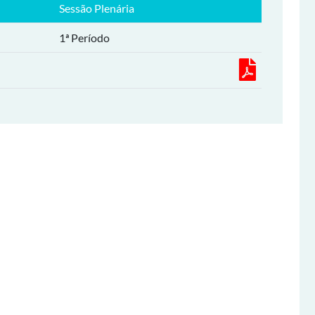
Sessão Plenária
1ª Período