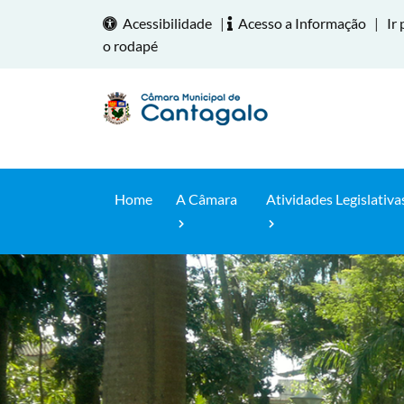
Acessibilidade
|
Acesso a Informação
|
Ir 
o rodapé
Home
A Câmara
Atividades Legislativa