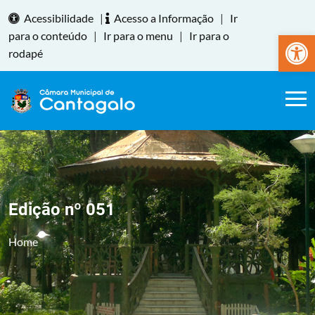
Acessibilidade
|
Acesso a Informação
|
Ir
Abrir a
para o conteúdo
|
Ir para o menu
|
Ir para o
rodapé
Edição nº 051
Home