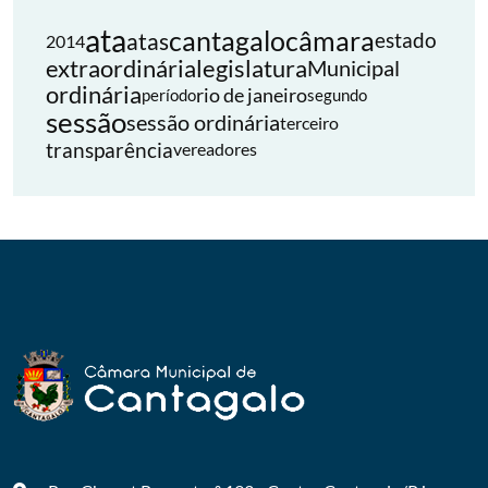
ata
cantagalo
câmara
atas
estado
2014
extraordinária
legislatura
Municipal
ordinária
rio de janeiro
período
segundo
sessão
sessão ordinária
terceiro
transparência
vereadores