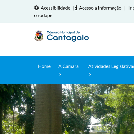
Acessibilidade
|
Acesso a Informação
|
Ir 
o rodapé
Home
A Câmara
Atividades Legislativa