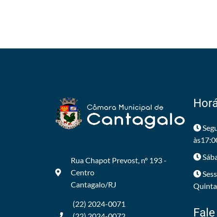
Horá
Segu
às17:0
Sába
Rua Chapot Prevost, nº 193 -
Centro
Sess
Cantagalo/RJ
Quintas
(22) 2024-0071
Fale
(22) 2024-0072