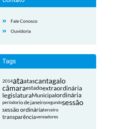
Fale Conosco
Ouvidoria
Tags
ata
cantagalo
atas
2014
câmara
extraordinária
estado
legislatura
ordinária
Municipal
sessão
rio de janeiro
período
segundo
sessão ordinária
terceiro
transparência
vereadores