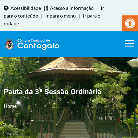
Acessibilidade
|
Acesso a Informação
|
Ir
Abrir a
para o conteúdo
|
Ir para o menu
|
Ir para o
rodapé
Pauta da 3ª Sessão Ordinária
Home