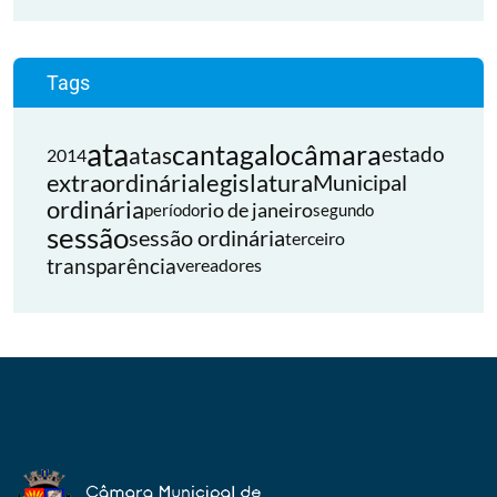
Tags
ata
cantagalo
câmara
atas
estado
2014
extraordinária
legislatura
Municipal
ordinária
rio de janeiro
período
segundo
sessão
sessão ordinária
terceiro
transparência
vereadores