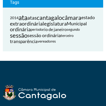
Tags
ata
cantagalo
câmara
atas
estado
2014
extraordinária
legislatura
Municipal
ordinária
rio de janeiro
período
segundo
sessão
sessão ordinária
terceiro
transparência
vereadores