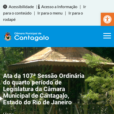
Acessibilidade
|
Acesso a Informação
|
Ir
Abrir a
para o conteúdo
|
Ir para o menu
|
Ir para o
rodapé
Ata da 107ª Sessão Ordinária
do quarto período de
Legislatura da Câmara
Municipal de Cantagalo,
Estado do Rio de Janeiro
Home