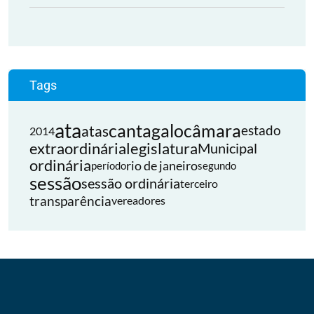
Tags
ata
cantagalo
câmara
atas
estado
2014
extraordinária
legislatura
Municipal
ordinária
rio de janeiro
período
segundo
sessão
sessão ordinária
terceiro
transparência
vereadores