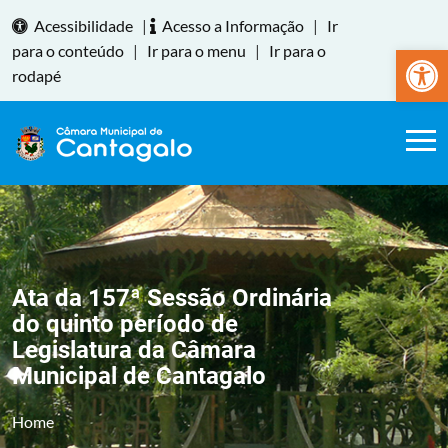
Acessibilidade
|
Acesso a Informação
|
Ir
Abrir a
para o conteúdo
|
Ir para o menu
|
Ir para o
rodapé
Ata da 157ª Sessão Ordinária
do quinto período de
Legislatura da Câmara
Municipal de Cantagalo
Home