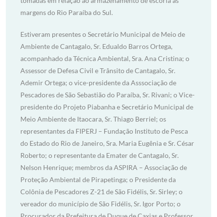
tomadas em relação ao armazenamento de escória às
margens do Rio Paraíba do Sul.
Estiveram presentes o Secretário Municipal de Meio de
Ambiente de Cantagalo, Sr. Edualdo Barros Ortega,
acompanhado da Técnica Ambiental, Sra. Ana Cristina; o
Assessor de Defesa Civil e Trânsito de Cantagalo, Sr.
Ademir Ortega; o vice-presidente da Asssociação de
Pescadores de São Sebastião do Paraíba, Sr. Rivani; o Vice-
presidente do Projeto Piabanha e Secretário Municipal de
Meio Ambiente de Itaocara, Sr. Thiago Berriel; os
representantes da FIPERJ – Fundação Instituto de Pesca
do Estado do Rio de Janeiro, Sra. Maria Eugênia e Sr. César
Roberto; o representante da Emater de Cantagalo, Sr.
Nelson Henrique; membros da ASPIRA – Associação de
Proteção Ambiental de Pirapetinga; o Presidente da
Colônia de Pescadores Z-21 de São Fidélis, Sr. Sirley; o
vereador do município de São Fidélis, Sr. Igor Porto; o
Procurador da Prefeitura de Duque de Caxias e Professor