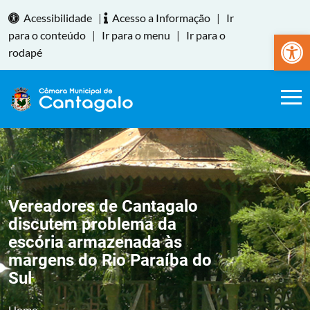
Acessibilidade
|
Acesso a Informação
|
Ir
Abrir a
para o conteúdo
|
Ir para o menu
|
Ir para o
rodapé
Vereadores de Cantagalo
discutem problema da
escória armazenada às
margens do Rio Paraíba do
Sul
Home