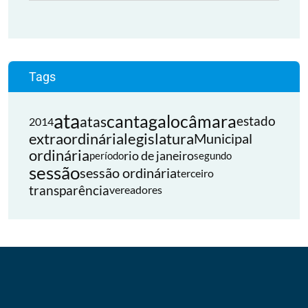
Tags
ata
cantagalo
câmara
atas
estado
2014
extraordinária
legislatura
Municipal
ordinária
rio de janeiro
período
segundo
sessão
sessão ordinária
terceiro
transparência
vereadores