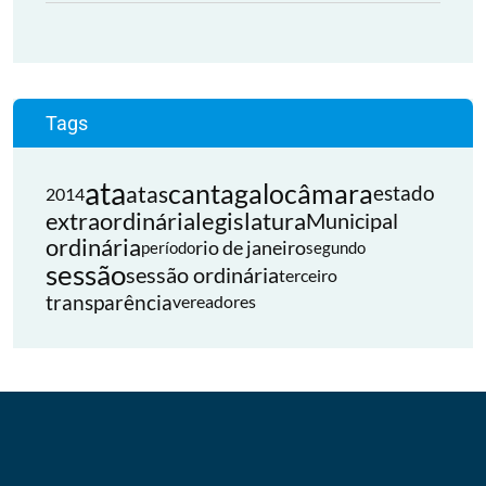
Tags
ata
cantagalo
câmara
atas
estado
2014
extraordinária
legislatura
Municipal
ordinária
rio de janeiro
período
segundo
sessão
sessão ordinária
terceiro
transparência
vereadores