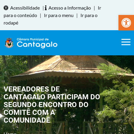
Acessibilidade
|
Acesso a Informação
|
Ir
Abrir a
para o conteúdo
|
Ir para o menu
|
Ir para o
rodapé
VEREADORES DE
CANTAGALO PARTICIPAM DO
SEGUNDO ENCONTRO DO
COMITÊ COM A
COMUNIDADE
Home