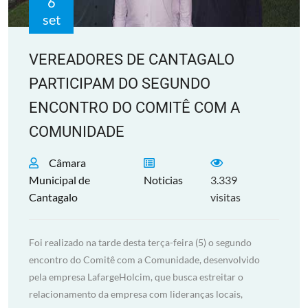
6
set
VEREADORES DE CANTAGALO
PARTICIPAM DO SEGUNDO
ENCONTRO DO COMITÊ COM A
COMUNIDADE
Câmara
Municipal de
Noticias
3.339
Cantagalo
visitas
Foi realizado na tarde desta terça-feira (5) o segundo
encontro do Comitê com a Comunidade, desenvolvido
pela empresa LafargeHolcim, que busca estreitar o
relacionamento da empresa com lideranças locais,