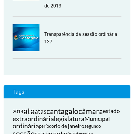
de 2013
Transparência da sessão ordinária
137
Tags
ata
cantagalo
câmara
atas
estado
2014
extraordinária
legislatura
Municipal
ordinária
rio de janeiro
período
segundo
sessão
sessão ordinária
terceiro