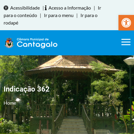
Acessibilidade
|
Acesso a Informação
|
Ir
Abrir a
para o conteúdo
|
Ir para o menu
|
Ir para o
rodapé
Indicação 362
Home