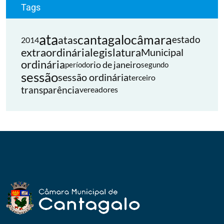
Tags
ata
cantagalo
câmara
atas
estado
2014
extraordinária
legislatura
Municipal
ordinária
rio de janeiro
período
segundo
sessão
sessão ordinária
terceiro
transparência
vereadores