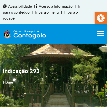
Acessibilidade
|
Acesso a Informação
|
Ir
Abrir a
para o conteúdo
|
Ir para o menu
|
Ir para o
rodapé
Indicação 293
Home