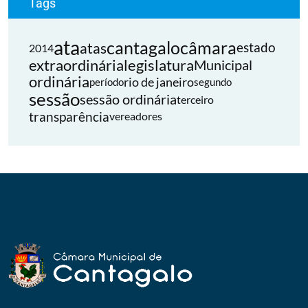
Tags
ata
cantagalo
câmara
atas
estado
2014
extraordinária
legislatura
Municipal
ordinária
rio de janeiro
período
segundo
sessão
sessão ordinária
terceiro
transparência
vereadores