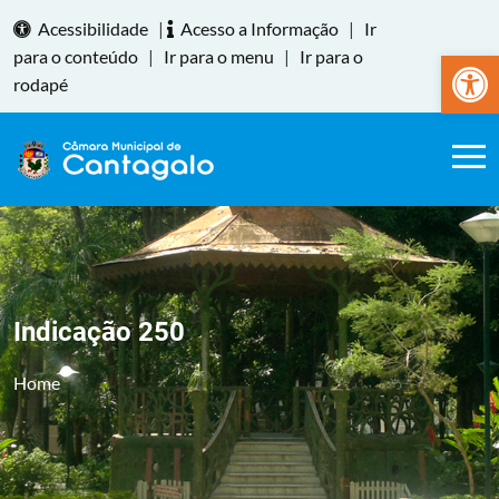
Acessibilidade
|
Acesso a Informação
|
Ir
Abrir a
para o conteúdo
|
Ir para o menu
|
Ir para o
rodapé
Indicação 250
Home