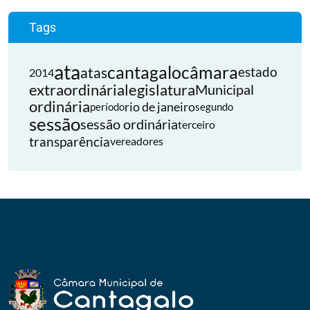
Tags
ata
cantagalo
câmara
atas
estado
2014
extraordinária
legislatura
Municipal
ordinária
rio de janeiro
período
segundo
sessão
sessão ordinária
terceiro
transparência
vereadores