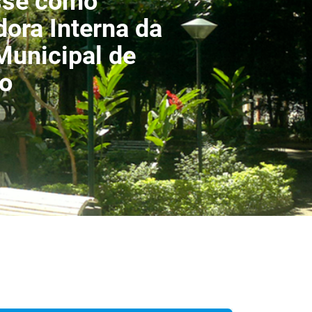
sse como
dora Interna da
unicipal de
o