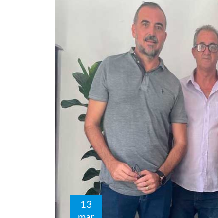
13
mar