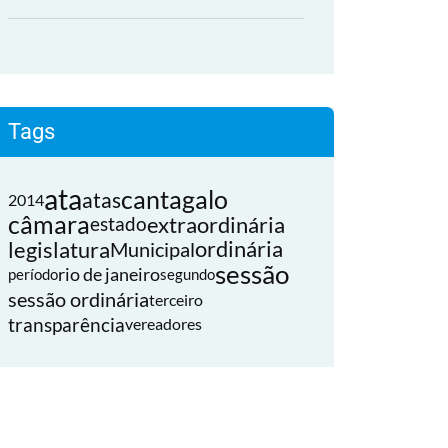
Tags
ata
cantagalo
atas
2014
câmara
extraordinária
estado
legislatura
ordinária
Municipal
sessão
rio de janeiro
período
segundo
sessão ordinária
terceiro
transparência
vereadores