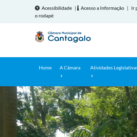
Acessibilidade
|
Acesso a Informação
|
Ir 
o rodapé
Home
A Câmara
Atividades Legislativa