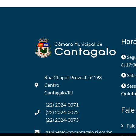
Horá
Segu
às17:0
Sába
Rua Chapot Prevost, nº 193 -
Centro
Sess
Cantagalo/RJ
Quintas
(22) 2024-0071
Fale
(22) 2024-0072
(22) 2024-0073
Fale
gabinete@cmcantagalo.rj.gov.br