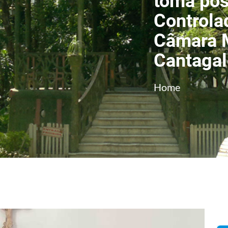
toma po
Controla
Câmara M
Cantagal
Home