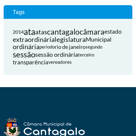
Tags
ata
cantagalo
câmara
atas
estado
2014
extraordinária
legislatura
Municipal
ordinária
rio de janeiro
período
segundo
sessão
sessão ordinária
terceiro
transparência
vereadores