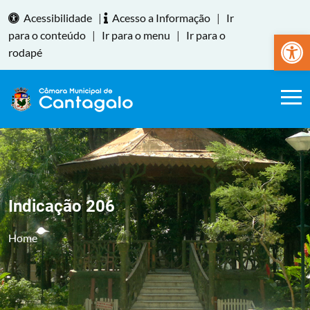
Acessibilidade
|
Acesso a Informação
|
Ir
Abrir a
para o conteúdo
|
Ir para o menu
|
Ir para o
rodapé
Indicação 206
Home