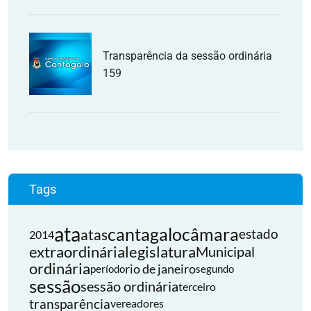
Transparência da sessão ordinária
159
Tags
ata
cantagalo
câmara
atas
estado
2014
extraordinária
legislatura
Municipal
ordinária
rio de janeiro
período
segundo
sessão
sessão ordinária
terceiro
transparência
vereadores