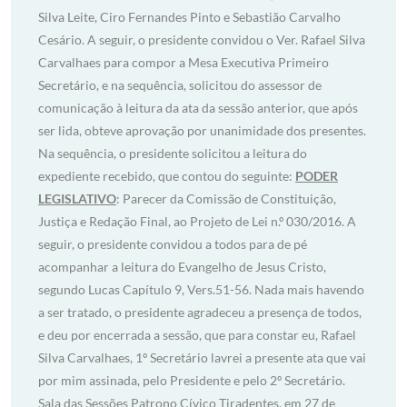
Silva Leite, Ciro Fernandes Pinto e Sebastião Carvalho
Cesário. A seguir, o presidente convidou o Ver. Rafael Silva
Carvalhaes para compor a Mesa Executiva Primeiro
Secretário, e na sequência, solicitou do assessor de
comunicação à leitura da ata da sessão anterior, que após
ser lida, obteve aprovação por unanimidade dos presentes.
Na sequência, o presidente solicitou a leitura do
expediente recebido, que contou do seguinte:
PODER
LEGISLATIVO
: Parecer da Comissão de Constituição,
Justiça e Redação Final, ao Projeto de Lei n.º 030/2016. A
seguir, o presidente convidou a todos para de pé
acompanhar a leitura do Evangelho de Jesus Cristo,
segundo Lucas Capítulo 9, Vers.51-56. Nada mais havendo
a ser tratado, o presidente agradeceu a presença de todos,
e deu por encerrada a sessão, que para constar eu, Rafael
Silva Carvalhaes, 1º Secretário lavrei a presente ata que vai
por mim assinada, pelo Presidente e pelo 2º Secretário.
Sala das Sessões Patrono Cívico Tiradentes, em 27 de