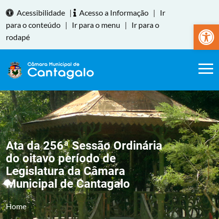
Acessibilidade
|
Acesso a Informação
|
Ir
Abrir a
para o conteúdo
|
Ir para o menu
|
Ir para o
rodapé
Ata da 256ª Sessão Ordinária
do oitavo período de
Legislatura da Câmara
Municipal de Cantagalo
Home