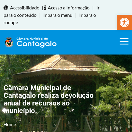
Acessibilidade
|
Acesso a Informação
|
Ir
Abrir a
para o conteúdo
|
Ir para o menu
|
Ir para o
rodapé
Câmara Municipal de
Cantagalo realiza devolução
anual de recursos ao
município.
Home