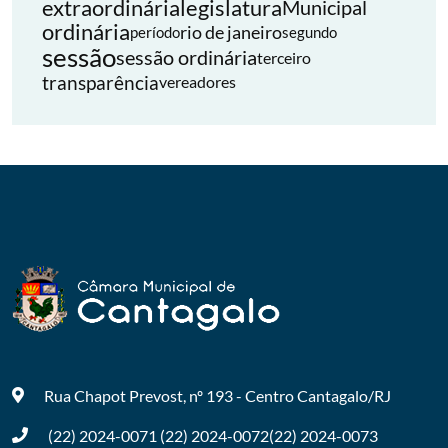
extraordinária
legislatura
Municipal
ordinária
rio de janeiro
período
segundo
sessão
sessão ordinária
terceiro
transparência
vereadores
Rua Chapot Prevost, nº 193 - Centro
Cantagalo/RJ
(22) 2024-0071
(22) 2024-0072
(22) 2024-0073