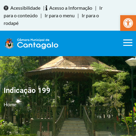
Acessibilidade
|
Acesso a Informação
|
Ir
Abrir a
para o conteúdo
|
Ir para o menu
|
Ir para o
rodapé
Indicação 199
Home