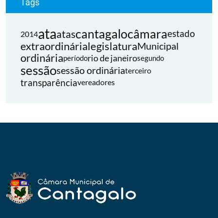
Tags
ata
cantagalo
câmara
atas
estado
2014
extraordinária
legislatura
Municipal
ordinária
rio de janeiro
período
segundo
sessão
sessão ordinária
terceiro
transparência
vereadores