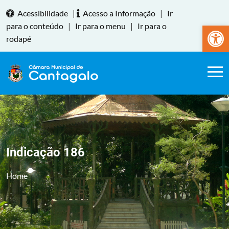
Acessibilidade
|
Acesso a Informação
|
Ir
Abrir a
para o conteúdo
|
Ir para o menu
|
Ir para o
rodapé
Indicação 186
Home