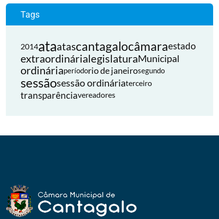
Tags
ata
cantagalo
câmara
atas
estado
2014
extraordinária
legislatura
Municipal
ordinária
rio de janeiro
período
segundo
sessão
sessão ordinária
terceiro
transparência
vereadores