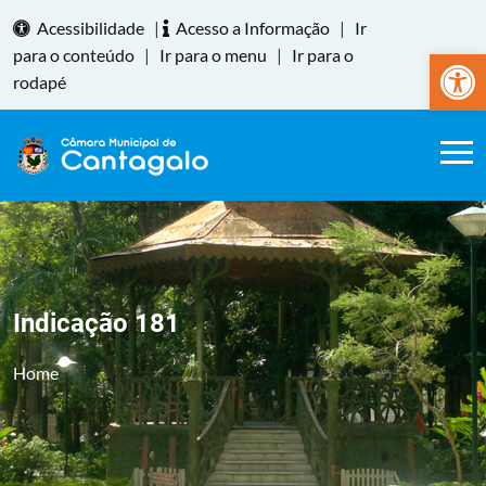
Acessibilidade
|
Acesso a Informação
|
Ir
Abrir a
para o conteúdo
|
Ir para o menu
|
Ir para o
rodapé
Indicação 181
Home