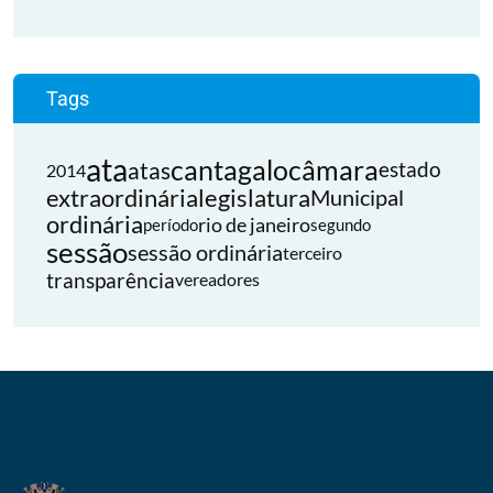
Tags
ata
cantagalo
câmara
atas
estado
2014
extraordinária
legislatura
Municipal
ordinária
rio de janeiro
período
segundo
sessão
sessão ordinária
terceiro
transparência
vereadores