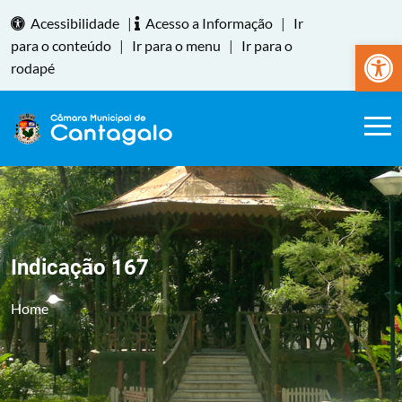
Acessibilidade
|
Acesso a Informação
|
Ir
Abrir a
para o conteúdo
|
Ir para o menu
|
Ir para o
rodapé
Indicação 167
Home