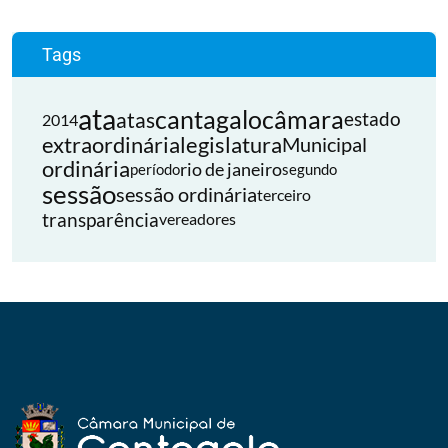
Tags
ata
cantagalo
câmara
atas
estado
2014
extraordinária
legislatura
Municipal
ordinária
rio de janeiro
período
segundo
sessão
sessão ordinária
terceiro
transparência
vereadores