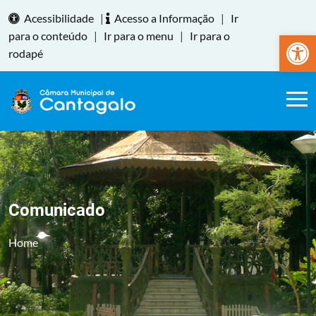
Acessibilidade
|
Acesso a Informação
|
Ir
Abrir a
para o conteúdo
|
Ir para o menu
|
Ir para o
rodapé
Comunicado
Home