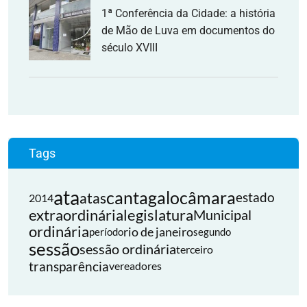
1ª Conferência da Cidade: a história
de Mão de Luva em documentos do
século XVIII
Tags
ata
cantagalo
câmara
atas
estado
2014
extraordinária
legislatura
Municipal
ordinária
rio de janeiro
período
segundo
sessão
sessão ordinária
terceiro
transparência
vereadores