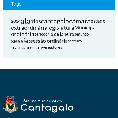
Tags
ata
cantagalo
câmara
atas
estado
2014
extraordinária
legislatura
Municipal
ordinária
rio de janeiro
período
segundo
sessão
sessão ordinária
terceiro
transparência
vereadores