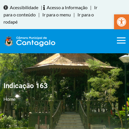
Acessibilidade
|
Acesso a Informação
|
Ir
Abrir a
para o conteúdo
|
Ir para o menu
|
Ir para o
rodapé
Indicação 163
Home