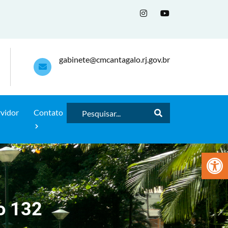
gabinete@cmcantagalo.rj.gov.br
rvidor
Contato
Abrir a
o 132