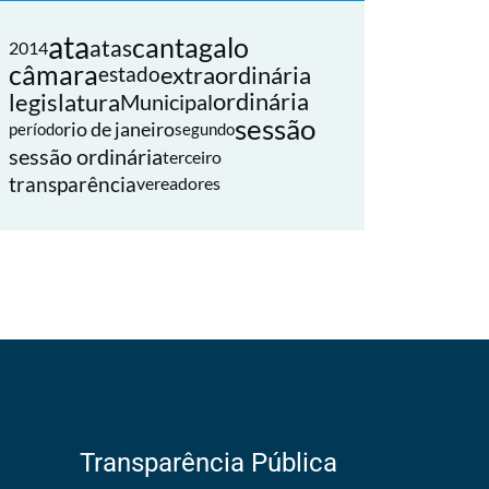
ata
cantagalo
atas
2014
câmara
extraordinária
estado
legislatura
ordinária
Municipal
sessão
rio de janeiro
período
segundo
sessão ordinária
terceiro
transparência
vereadores
Transparência Pública