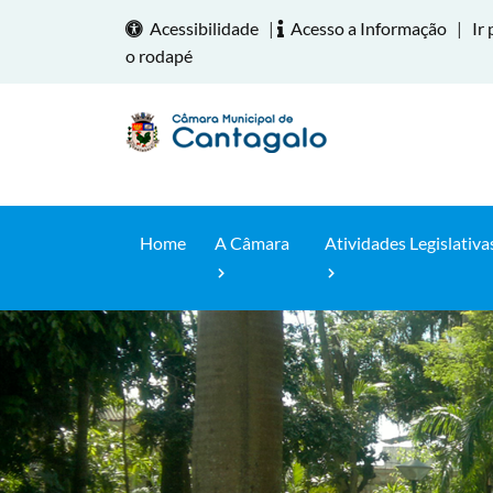
Acessibilidade
|
Acesso a Informação
|
Ir 
o rodapé
Home
A Câmara
Atividades Legislativa