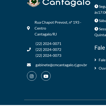
Segu
às17:0
Sába
Rua Chapot Prevost, nº 193 -
Centro
Sess
Cantagalo/RJ
Quintas
(22) 2024-0071
Fale
(22) 2024-0072
(22) 2024-0073
Fale
gabinete@cmcantagalo.rj.gov.br
Ouv