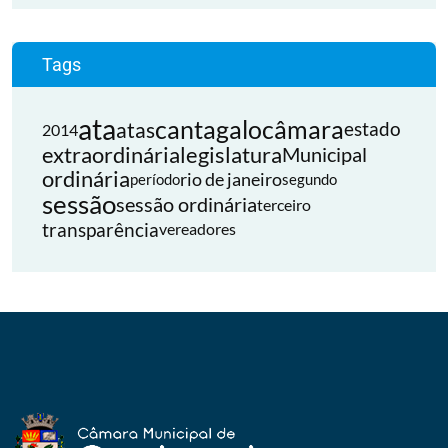
Tags
ata
cantagalo
câmara
atas
estado
2014
extraordinária
legislatura
Municipal
ordinária
rio de janeiro
período
segundo
sessão
sessão ordinária
terceiro
transparência
vereadores