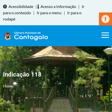
Acessibilidade
|
Acesso a Informação
|
Ir
Abrir a
para o conteúdo
|
Ir para o menu
|
Ir para o
rodapé
Indicação 118
Home