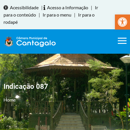
Acessibilidade
|
Acesso a Informação
|
Ir
Abrir a
para o conteúdo
|
Ir para o menu
|
Ir para o
rodapé
Indicação 087
Home