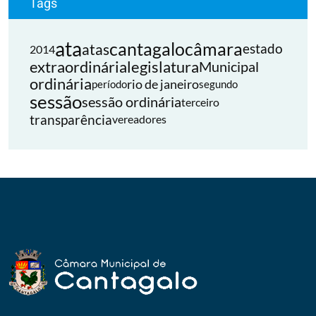
Tags
ata
cantagalo
câmara
atas
estado
2014
extraordinária
legislatura
Municipal
ordinária
rio de janeiro
período
segundo
sessão
sessão ordinária
terceiro
transparência
vereadores