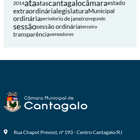
ata
cantagalo
câmara
atas
estado
2014
extraordinária
legislatura
Municipal
ordinária
rio de janeiro
período
segundo
sessão
sessão ordinária
terceiro
transparência
vereadores
Rua Chapot Prevost, nº 193 - Centro
Cantagalo/RJ