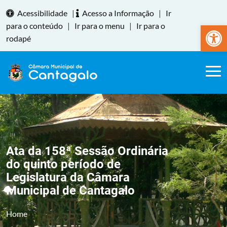
Acessibilidade
|
Acesso a Informação
|
Ir
Abrir a
para o conteúdo
|
Ir para o menu
|
Ir para o
rodapé
Ata da 158ª Sessão Ordinária
do quinto período de
Legislatura da Câmara
Municipal de Cantagalo
Home