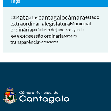
Tags
ata
cantagalo
câmara
atas
estado
2014
extraordinária
legislatura
Municipal
ordinária
rio de janeiro
período
segundo
sessão
sessão ordinária
terceiro
transparência
vereadores