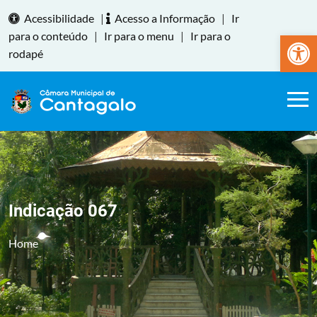
Acessibilidade
|
Acesso a Informação
|
Ir
Abrir a
para o conteúdo
|
Ir para o menu
|
Ir para o
rodapé
Indicação 067
Home