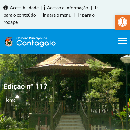
Acessibilidade
|
Acesso a Informação
|
Ir
Abrir a
para o conteúdo
|
Ir para o menu
|
Ir para o
rodapé
Edição nº 117
Home