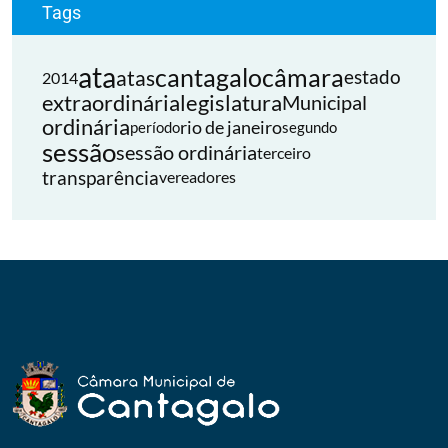
Tags
ata
cantagalo
câmara
atas
estado
2014
extraordinária
legislatura
Municipal
ordinária
rio de janeiro
período
segundo
sessão
sessão ordinária
terceiro
transparência
vereadores