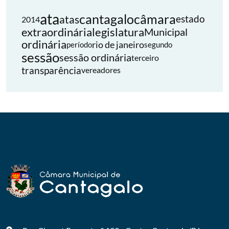
ata
cantagalo
câmara
atas
estado
2014
extraordinária
legislatura
Municipal
ordinária
rio de janeiro
período
segundo
sessão
sessão ordinária
terceiro
transparência
vereadores