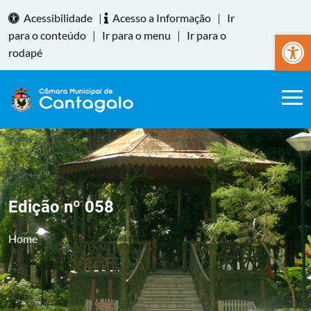
Acessibilidade
|
Acesso a Informação
|
Ir
Abrir a
para o conteúdo
|
Ir para o menu
|
Ir para o
rodapé
Edição nº 058
Home