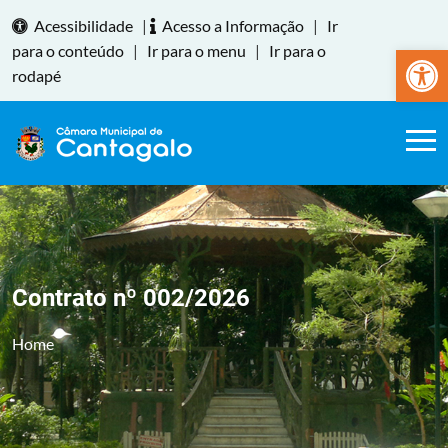
Acessibilidade
|
Acesso a Informação
|
Ir
Abrir a
para o conteúdo
|
Ir para o menu
|
Ir para o
rodapé
Contrato nº 002/2026
Home