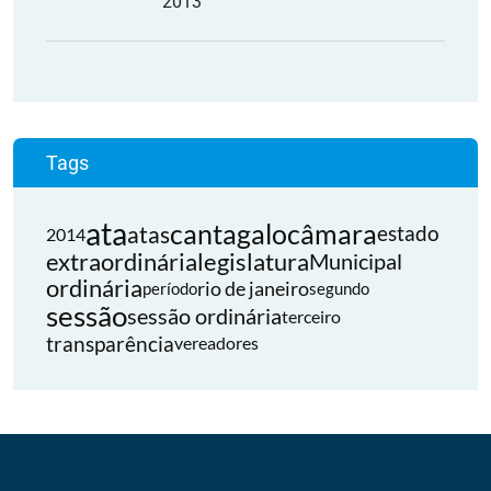
2013
Tags
ata
cantagalo
câmara
atas
estado
2014
extraordinária
legislatura
Municipal
ordinária
rio de janeiro
período
segundo
sessão
sessão ordinária
terceiro
transparência
vereadores