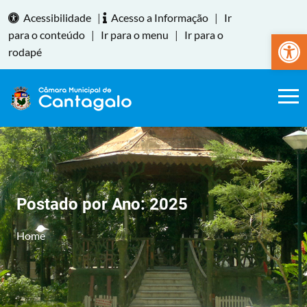
Acessibilidade
|
Acesso a Informação
|
Ir
Abrir a
para o conteúdo
|
Ir para o menu
|
Ir para o
rodapé
Postado por Ano:
2025
Home