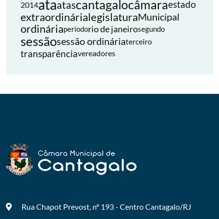
ata
cantagalo
câmara
atas
estado
2014
extraordinária
legislatura
Municipal
ordinária
rio de janeiro
período
segundo
sessão
sessão ordinária
terceiro
transparência
vereadores
Rua Chapot Prevost, nº 193 - Centro
Cantagalo/RJ