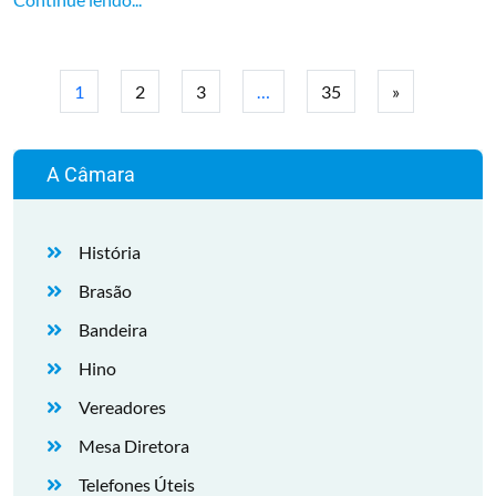
1
2
3
…
35
»
A Câmara
História
Brasão
Bandeira
Hino
Vereadores
Mesa Diretora
Telefones Úteis