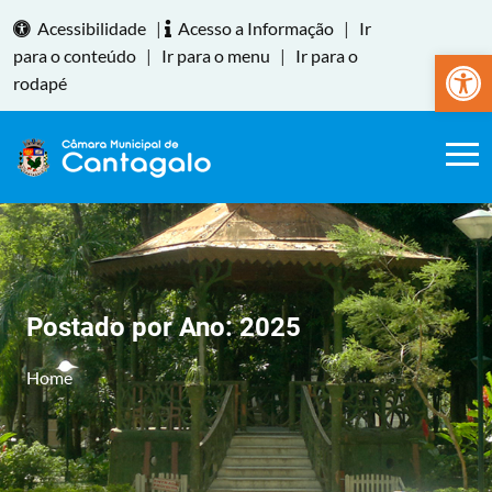
Acessibilidade
|
Acesso a Informação
|
Ir
Abrir a
para o conteúdo
|
Ir para o menu
|
Ir para o
rodapé
Postado por Ano:
2025
Home