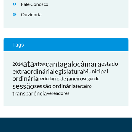
Fale Conosco
Ouvidoria
Tags
ata
cantagalo
câmara
atas
estado
2014
extraordinária
legislatura
Municipal
ordinária
rio de janeiro
período
segundo
sessão
sessão ordinária
terceiro
transparência
vereadores