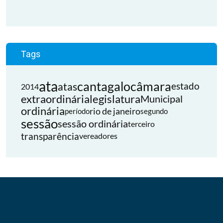
Tags
ata
cantagalo
câmara
atas
estado
2014
extraordinária
legislatura
Municipal
ordinária
rio de janeiro
período
segundo
sessão
sessão ordinária
terceiro
transparência
vereadores