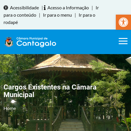
Acessibilidade
|
Acesso a Informação
|
Ir
Abrir a
para o conteúdo
|
Ir para o menu
|
Ir para o
rodapé
Cargos Existentes na Câmara
Municipal
Home