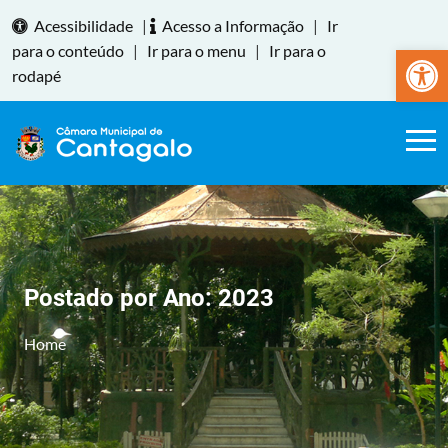
Acessibilidade
|
Acesso a Informação
|
Ir
Abrir a
para o conteúdo
|
Ir para o menu
|
Ir para o
rodapé
Postado por Ano:
2023
Home