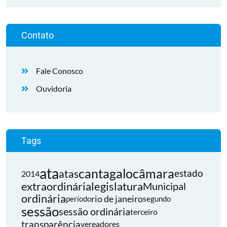
Contato
Fale Conosco
Ouvidoria
Tags
ata
cantagalo
câmara
atas
estado
2014
extraordinária
legislatura
Municipal
ordinária
rio de janeiro
período
segundo
sessão
sessão ordinária
terceiro
transparência
vereadores