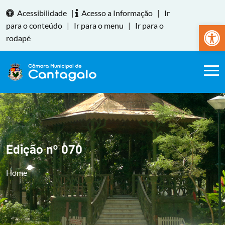
Acessibilidade
|
Acesso a Informação
|
Ir
Abrir a
para o conteúdo
|
Ir para o menu
|
Ir para o
rodapé
Edição nº 070
Home