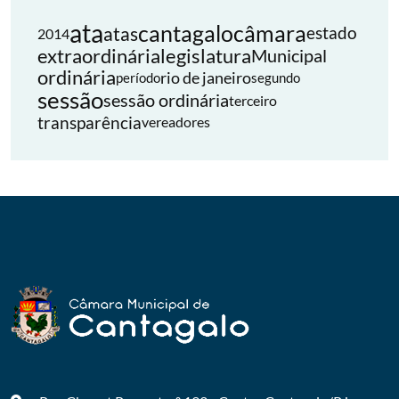
ata
cantagalo
câmara
atas
estado
2014
extraordinária
legislatura
Municipal
ordinária
rio de janeiro
período
segundo
sessão
sessão ordinária
terceiro
transparência
vereadores