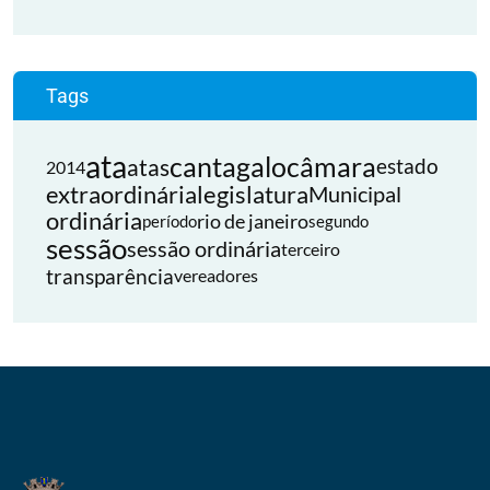
Tags
ata
cantagalo
câmara
atas
estado
2014
extraordinária
legislatura
Municipal
ordinária
rio de janeiro
período
segundo
sessão
sessão ordinária
terceiro
transparência
vereadores