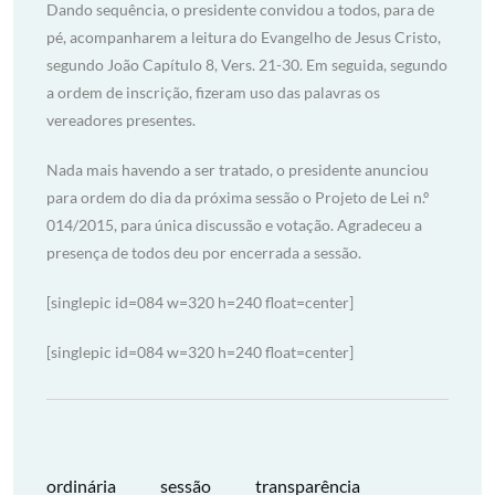
Dando sequência, o presidente convidou a todos, para de
pé, acompanharem a leitura do Evangelho de Jesus Cristo,
segundo João Capítulo 8, Vers. 21-30. Em seguida, segundo
a ordem de inscrição, fizeram uso das palavras os
vereadores presentes.
Nada mais havendo a ser tratado, o presidente anunciou
para ordem do dia da próxima sessão o Projeto de Lei n.º
014/2015, para única discussão e votação. Agradeceu a
presença de todos deu por encerrada a sessão.
[singlepic id=084 w=320 h=240 float=center]
[singlepic id=084 w=320 h=240 float=center]
ordinária
sessão
transparência