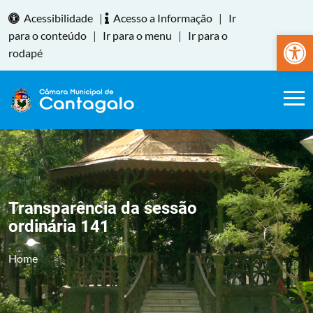
Acessibilidade
|
Acesso a Informação
|
Ir
Abrir a
para o conteúdo
|
Ir para o menu
|
Ir para o
rodapé
Transparência da sessão
ordinária 141
Home