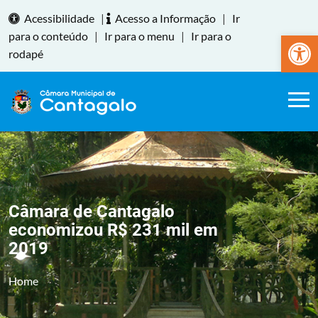
Acessibilidade
|
Acesso a Informação
|
Ir
Abrir a
para o conteúdo
|
Ir para o menu
|
Ir para o
rodapé
Câmara de Cantagalo
economizou R$ 231 mil em
2019
Home