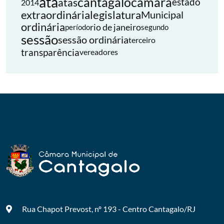
ata
cantagalo
câmara
atas
estado
2014
extraordinária
legislatura
Municipal
ordinária
rio de janeiro
período
segundo
sessão
sessão ordinária
terceiro
transparência
vereadores
Rua Chapot Prevost, nº 193 - Centro
Cantagalo/RJ