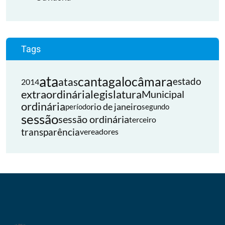
Tags
ata
cantagalo
câmara
atas
estado
2014
extraordinária
legislatura
Municipal
ordinária
rio de janeiro
período
segundo
sessão
sessão ordinária
terceiro
transparência
vereadores