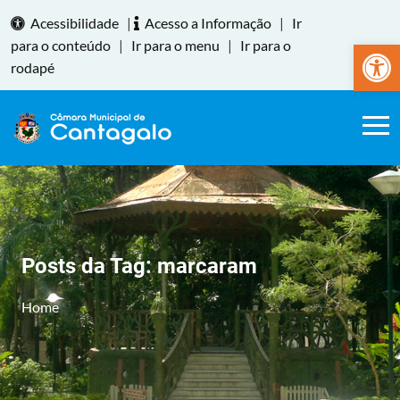
Acessibilidade
|
Acesso a Informação
|
Ir
Abrir a
para o conteúdo
|
Ir para o menu
|
Ir para o
rodapé
Posts da Tag:
marcaram
Home