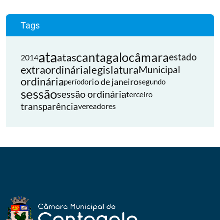
Tags
ata
cantagalo
câmara
atas
estado
2014
extraordinária
legislatura
Municipal
ordinária
rio de janeiro
período
segundo
sessão
sessão ordinária
terceiro
transparência
vereadores