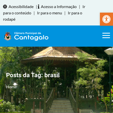
Acessibilidade
|
Acesso a Informação
|
Ir
Abrir a
para o conteúdo
|
Ir para o menu
|
Ir para o
rodapé
Posts da Tag:
brasil
Home