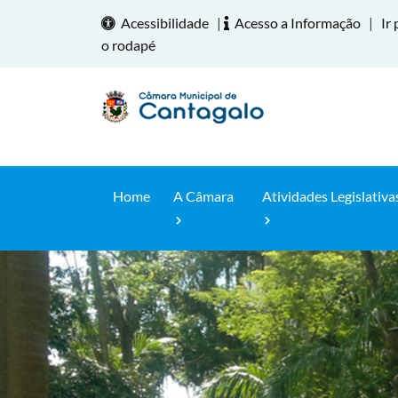
Acessibilidade
|
Acesso a Informação
|
Ir 
o rodapé
Home
A Câmara
Atividades Legislativa