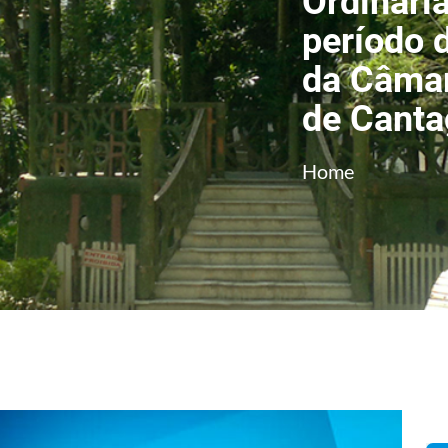
Ordinária
período 
da Câmar
de Canta
Home