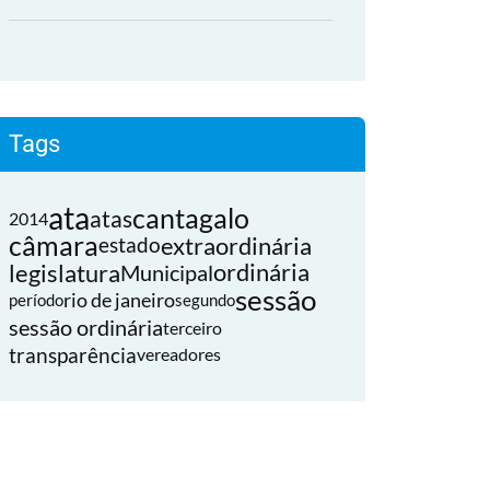
Tags
ata
cantagalo
atas
2014
câmara
extraordinária
estado
legislatura
ordinária
Municipal
sessão
rio de janeiro
período
segundo
sessão ordinária
terceiro
transparência
vereadores