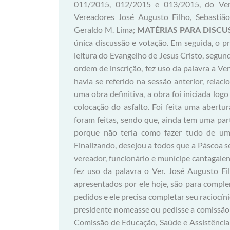
011/2015, 012/2015 e 013/2015, do Ver.
Vereadores José Augusto Filho, Sebastião
Geraldo M. Lima;
MATÉRIAS PARA DISC
única discussão e votação. Em seguida, o p
leitura do Evangelho de Jesus Cristo, segun
ordem de inscrição, fez uso da palavra a Ve
havia se referido na sessão anterior, relac
uma obra definitiva, a obra foi iniciada log
colocação do asfalto. Foi feita uma abertu
foram feitas, sendo que, ainda tem uma pa
porque não teria como fazer tudo de uma
Finalizando, desejou a todos que a Páscoa s
vereador, funcionário e munícipe cantagalen
fez uso da palavra o Ver. José Augusto Fil
apresentados por ele hoje, são para compl
pedidos e ele precisa completar seu raciocín
presidente nomeasse ou pedisse a comissão r
Comissão de Educação, Saúde e Assistência é