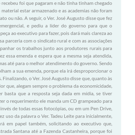
ue recebeu foi que pagaram e não tinha tinham chegado
 o material estar armazenado e as academias não foram
 fato ou não. A seguir, o Ver. José Augusto disse que fez
mergencial, e pediu a líder do governo para que o
eça ao executivo para fazer, pois dará mais clareza ao
essa parceria com o sindicato rural e com as associações
mpanhar os trabalhos junto aos produtores rurais para
Fez essa emenda e espera que a mesma seja atendida,
, mas até para o melhor atendimento do governo. Sendo
olham a sua emenda, porque ela irá desproporcionar o
s. Finalizando, o Ver. José Augusto disse que, quanto às
ador que, alegam sempre o problema da economicidade,
r basta que a resposta seja dada em mídia, se tiver
fizer o requerimento ele manda um CD grampeado para
 invés de todas essas fotocópias, ou em um Pen Drive,
z uso da palavra o Ver. Tadeu Leite para inicialmente,
ará em papel também, solicitando ao executivo que,
strada Santana até a Fazenda Castanheira, porque foi