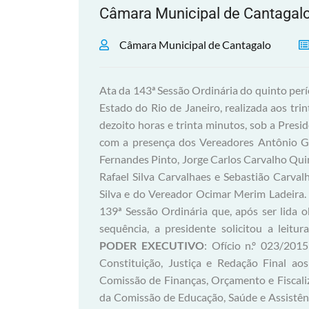
Câmara Municipal de Cantagal
Câmara Municipal de Cantagalo
Ata da 143ª Sessão Ordinária do quinto per
Estado do Rio de Janeiro, realizada aos tri
dezoito horas e trinta minutos, sob a Pre
com a presença dos Vereadores Antônio Ge
Fernandes Pinto, Jorge Carlos Carvalho Qui
Rafael Silva Carvalhaes e Sebastião Carva
Silva e do Vereador Ocimar Merim Ladeira. E
139ª Sessão Ordinária que, após ser lida
sequência, a presidente solicitou a leit
PODER EXECUTIVO
: Ofício n.º 023/201
Constituição, Justiça e Redação Final ao
Comissão de Finanças, Orçamento e Fiscaliz
da Comissão de Educação, Saúde e Assistênc