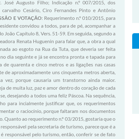
 José Augusto Filho; Indicação n.º 007/2015, dos
 carvalho Cesário, Ciro Fernandes Pinto e Antônio
USSÃO E VOTAÇÃO
: Requerimento n.º 010/2015, para
residente convidou a todos, para de pé, acompanhar a
do João Capítulo 8, Vers. 51-59. Em seguida, segundo a
readora Renata Huguenin para falar que, a obra a qual
ionada ao esgoto na Rua da Tuta, que deveria ser feita
o no dia seguinte e já se encontra pronta e tapada para
ra de quarenta e cinco metros e as ligações nas casas
rte de aproximadamente uns cinquenta metros aberta,
 vez, porque causaria um transtorno ainda maior.
eja de muita luz, paz e amor dentro do coração de cada
se, desejando a todos uma feliz Páscoa. Na sequência,
ho para incialmente justificar que, os requerimentos
ementar o raciocínio, porque faltaram nos documentos
io. Quanto ao requerimento n.º 03/2015, gostaria que o
esponsável pela secretaria de turismo, parece que é a
 responsável pelo turismo, então, conferir se de fato