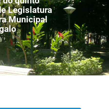
 do quinto
de Legislatura
a Municipal
galo