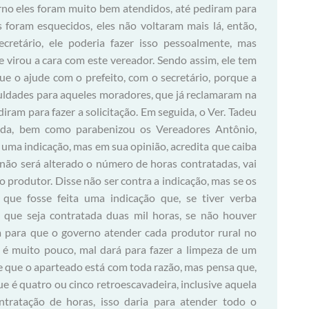
rno eles foram muito bem atendidos, até pediram para
s foram esquecidos, eles não voltaram mais lá, então,
retário, ele poderia fazer isso pessoalmente, mas
 ele virou a cara com este vereador. Sendo assim, ele tem
ue o ajude com o prefeito, com o secretário, porque a
iculdades para aqueles moradores, que já reclamaram na
diram para fazer a solicitação. Em seguida, o Ver. Tadeu
nda, bem como parabenizou os Vereadores Antônio,
 uma indicação, mas em sua opinião, acredita que caiba
não será alterado o número de horas contratadas, vai
 produtor. Disse não ser contra a indicação, mas se os
 que fosse feita uma indicação que, se tiver verba
s que seja contratada duas mil horas, se não houver
da para que o governo atender cada produtor rural no
 é muito pouco, mal dará para fazer a limpeza de um
se que o aparteado está com toda razão, mas pensa que,
e é quatro ou cinco retroescavadeira, inclusive aquela
ntratação de horas, isso daria para atender todo o