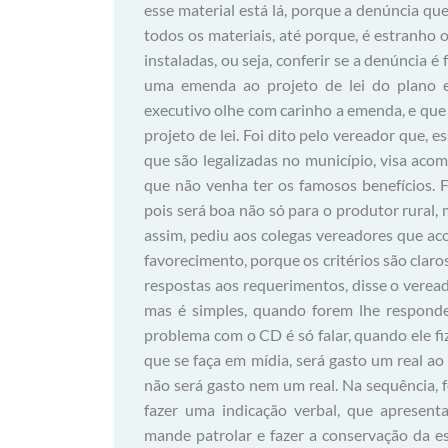
esse material está lá, porque a denúncia q
todos os materiais, até porque, é estranho
instaladas, ou seja, conferir se a denúncia é
uma emenda ao projeto de lei do plano e
executivo olhe com carinho a emenda, e que p
projeto de lei. Foi dito pelo vereador que, 
que são legalizadas no município, visa aco
que não venha ter os famosos benefícios. 
pois será boa não só para o produtor rural
assim, pediu aos colegas vereadores que ac
favorecimento, porque os critérios são claro
respostas aos requerimentos, disse o vere
mas é simples, quando forem lhe responde
problema com o CD é só falar, quando ele 
que se faça em mídia, será gasto um real ao
não será gasto nem um real. Na sequência, fe
fazer uma indicação verbal, que apresent
mande patrolar e fazer a conservação da e