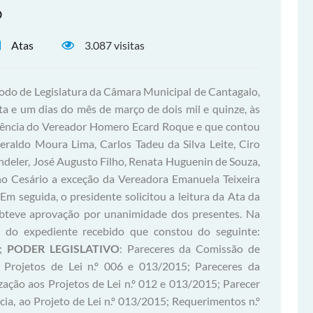
o
Atas
3.087 visitas
íodo de Legislatura da Câmara Municipal de Cantagalo,
nta e um dias do mês de março de dois mil e quinze, às
sidência do Vereador Homero Ecard Roque e que contou
raldo Moura Lima, Carlos Tadeu da Silva Leite, Ciro
ndeler, José Augusto Filho, Renata Huguenin de Souza,
lho Cesário a exceção da Vereadora Emanuela Teixeira
m seguida, o presidente solicitou a leitura da Ata da
 obteve aprovação por unanimidade dos presentes. Na
ura do expediente recebido que constou do seguinte:
5;
PODER LEGISLATIVO
: Pareceres da Comissão de
s Projetos de Lei n.º 006 e 013/2015; Pareceres da
ação aos Projetos de Lei n.º 012 e 013/2015; Parecer
ia, ao Projeto de Lei n.º 013/2015; Requerimentos n.º