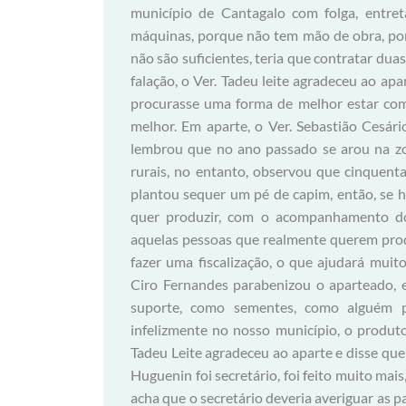
município de Cantagalo com folga, entre
máquinas, porque não tem mão de obra, por
não são suficientes, teria que contratar duas
falação, o Ver. Tadeu leite agradeceu ao apa
procurasse uma forma de melhor estar com 
melhor. Em aparte, o Ver. Sebastião Cesário
lembrou que no ano passado se arou na zon
rurais, no entanto, observou que cinquent
plantou sequer um pé de capim, então, se h
quer produzir, com o acompanhamento do 
aquelas pessoas que realmente querem produ
fazer uma fiscalização, o que ajudará mui
Ciro Fernandes parabenizou o aparteado, e 
suporte, como sementes, como alguém pa
infelizmente no nosso município, o produt
Tadeu Leite agradeceu ao aparte e disse q
Huguenin foi secretário, foi feito muito mai
acha que o secretário deveria averiguar as 