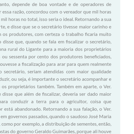
tanto, depende de boa vontade e de operadores de
 essa razão, concordou com o vereador que mil horas
 mil horas no total, isso seria o ideal. Retornando a sua
rte, e disse que se o secretário tivesse maior carinho e
os produtores, com certeza o trabalho ficaria muito
 disse que, quando se fala em fiscalizar o secretário,
a rural do Ligante para a maioria dos proprietários
a ou sessenta por cento dos produtores beneficiados,
ouvesse a fiscalização para arar para quem realmente
secretário, seriam atendidas com maior qualidade
zir, ou seja, é importante o secretário acompanhar e
to os proprietários também. Também em aparte, o Ver.
disse que além de fiscalizar, deveria ser dado maior
ra conduzir a terra para o agricultor, coisa que
or está abandonado. Retornando a sua falação, o Ver.
ue em governos passados, quando o saudoso José Maria
s, como por exemplo, a distribuição de sementes, então,
pastas do governo Geraldo Guimarães, porque ali houve