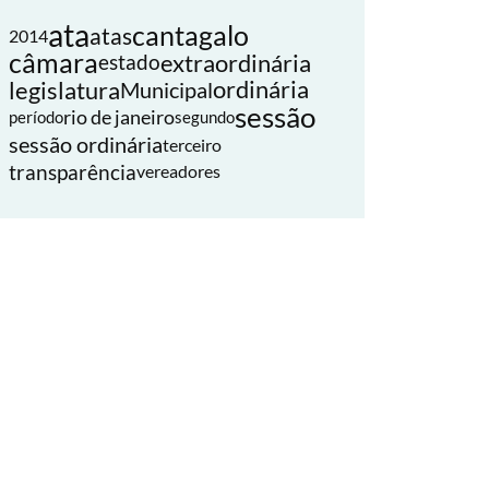
ata
cantagalo
atas
2014
câmara
extraordinária
estado
legislatura
ordinária
Municipal
sessão
rio de janeiro
período
segundo
sessão ordinária
terceiro
transparência
vereadores