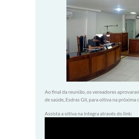
Ao final da reunião, os vereadores aprovar
de saúde, Esdras Gil, para oitiva na próxima q
Assista a oitiva na íntegra através do link: