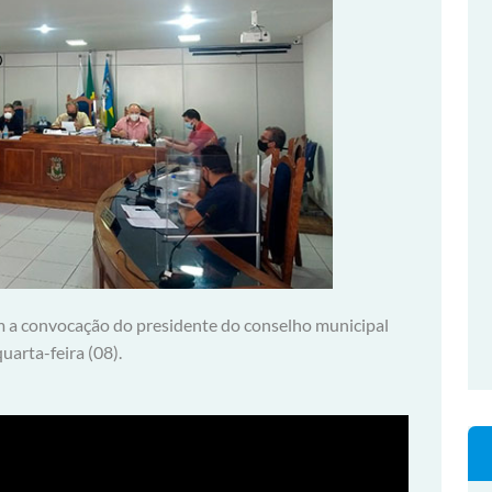
am a convocação do presidente do conselho municipal
uarta-feira (08).