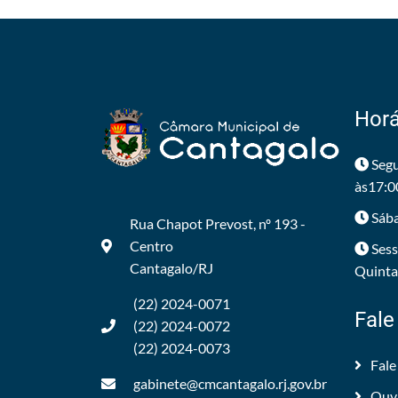
Horá
Segu
às17:0
Sába
Rua Chapot Prevost, nº 193 -
Centro
Sess
Cantagalo/RJ
Quintas
(22) 2024-0071
Fale
(22) 2024-0072
(22) 2024-0073
Fale
gabinete@cmcantagalo.rj.gov.br
Ouv