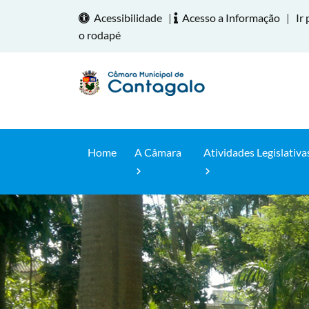
Acessibilidade
|
Acesso a Informação
|
Ir 
o rodapé
Home
A Câmara
Atividades Legislativa