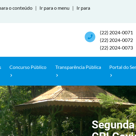
para o conteúdo
|
Ir para o menu
|
Ir para
(22) 2024-0071
(22) 2024-0072
(22) 2024-0073
s
Concurso Público
Transparência Pública
Portal do Se
Segunda 