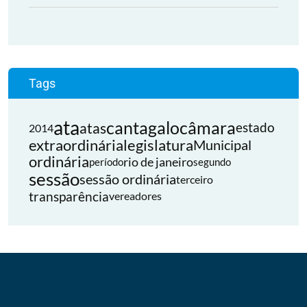
Tags
ata
cantagalo
câmara
atas
estado
2014
extraordinária
legislatura
Municipal
ordinária
rio de janeiro
período
segundo
sessão
sessão ordinária
terceiro
transparência
vereadores