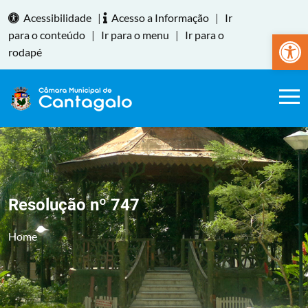
Acessibilidade
|
Acesso a Informação
|
Ir
Abrir a
para o conteúdo
|
Ir para o menu
|
Ir para o
rodapé
Resolução nº 747
Home